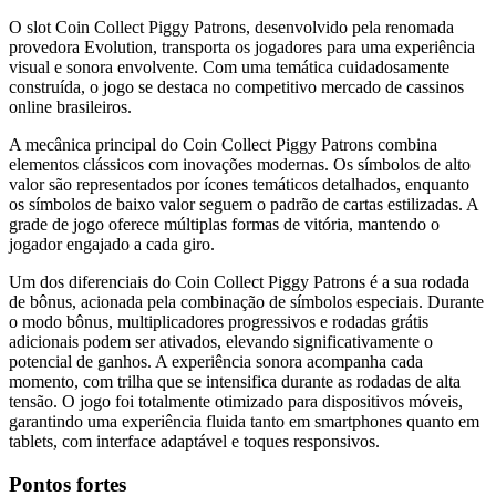
O slot Coin Collect Piggy Patrons, desenvolvido pela renomada
provedora Evolution, transporta os jogadores para uma experiência
visual e sonora envolvente. Com uma temática cuidadosamente
construída, o jogo se destaca no competitivo mercado de cassinos
online brasileiros.
A mecânica principal do Coin Collect Piggy Patrons combina
elementos clássicos com inovações modernas. Os símbolos de alto
valor são representados por ícones temáticos detalhados, enquanto
os símbolos de baixo valor seguem o padrão de cartas estilizadas. A
grade de jogo oferece múltiplas formas de vitória, mantendo o
jogador engajado a cada giro.
Um dos diferenciais do Coin Collect Piggy Patrons é a sua rodada
de bônus, acionada pela combinação de símbolos especiais. Durante
o modo bônus, multiplicadores progressivos e rodadas grátis
adicionais podem ser ativados, elevando significativamente o
potencial de ganhos. A experiência sonora acompanha cada
momento, com trilha que se intensifica durante as rodadas de alta
tensão. O jogo foi totalmente otimizado para dispositivos móveis,
garantindo uma experiência fluida tanto em smartphones quanto em
tablets, com interface adaptável e toques responsivos.
Pontos fortes