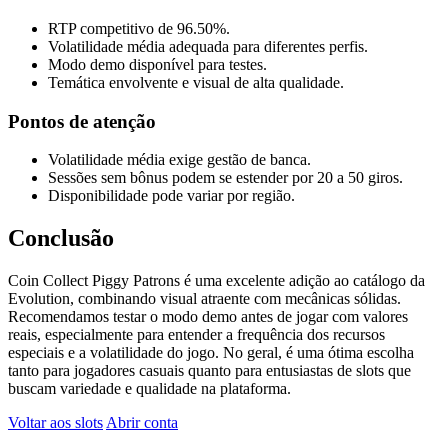
RTP competitivo de 96.50%.
Volatilidade média adequada para diferentes perfis.
Modo demo disponível para testes.
Temática envolvente e visual de alta qualidade.
Pontos de atenção
Volatilidade média exige gestão de banca.
Sessões sem bônus podem se estender por 20 a 50 giros.
Disponibilidade pode variar por região.
Conclusão
Coin Collect Piggy Patrons é uma excelente adição ao catálogo da
Evolution, combinando visual atraente com mecânicas sólidas.
Recomendamos testar o modo demo antes de jogar com valores
reais, especialmente para entender a frequência dos recursos
especiais e a volatilidade do jogo. No geral, é uma ótima escolha
tanto para jogadores casuais quanto para entusiastas de slots que
buscam variedade e qualidade na plataforma.
Voltar aos slots
Abrir conta